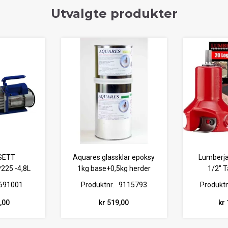
Utvalgte produkter
SETT
Aquares glassklar epoksy
Lumberja
25 -4,8L
1kg base+0,5kg herder
1/2" T
691001
Produktnr.
9115793
Produktn
0,00
kr 519,00
kr 