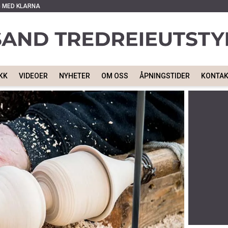
G MED KLARNA
KK
VIDEOER
NYHETER
OM OSS
ÅPNINGSTIDER
KONTA