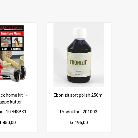
ck home kit 1-
Ebonizit sort polish 250ml
appe kutter
r.
107HSBK1
Produktnr.
201003
1 850,00
kr 195,00