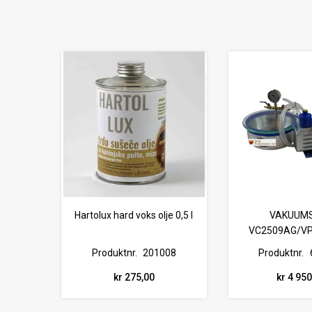
Hartolux hard voks olje 0,5 l
VAKUUM
VC2509AG/VP2
Produktnr.
201008
Produktnr.
kr 275,00
kr 4 95