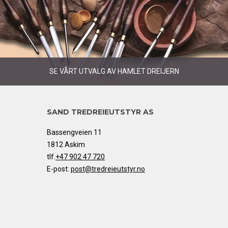
SE VÅRT UTVALG AV HAMLET DREIJERN
SAND TREDREIEUTSTYR AS
Bassengveien 11
1812 Askim
tlf.
+47 902 47 720
E-post:
post@tredreieutstyr.no