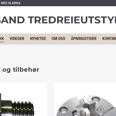
G MED KLARNA
KK
VIDEOER
NYHETER
OM OSS
ÅPNINGSTIDER
KONTA
 og tilbehør