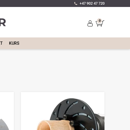
+47 902 47 720
0
KT
KURS