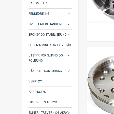
BAROMETER
PENNEDREIING
OVERFLATEBEHANDLING
EPOKSY OG STABILISERING
SLIPEMASKINER OG TILBEHØR
UTSTYR FOR SLIPING OG
POLERING
BÅNDSAG- KONTURSAG
VERKTØY
ARBEIDSLYS
SIKKERHETSUTSTYR
EMNER I TREVERK OG AKRYL