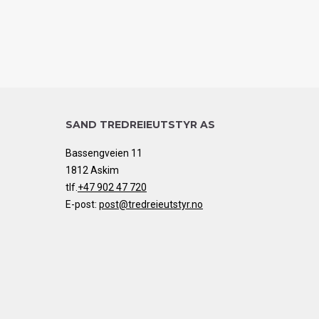
SAND TREDREIEUTSTYR AS
Bassengveien 11
1812 Askim
tlf.
+47 902 47 720
E-post:
post@tredreieutstyr.no