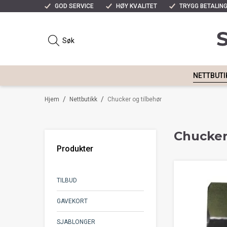
GOD SERVICE
HØY KVALITET
TRYGG BETALIN
NETTBUTI
/
/
Hjem
Nettbutikk
Chucker og tilbehør
Chucker
Produkter
TILBUD
GAVEKORT
SJABLONGER