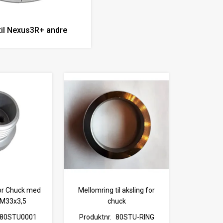
til Nexus3R+ andre
or Chuck med
Mellomring til aksling for
 M33x3,5
chuck
80STU0001
Produktnr.
80STU-RING