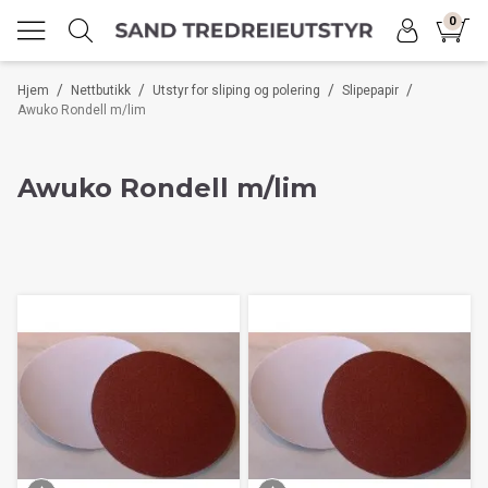
0
/
/
/
/
Hjem
Nettbutikk
Utstyr for sliping og polering
Slipepapir
Awuko Rondell m/lim
Awuko Rondell m/lim