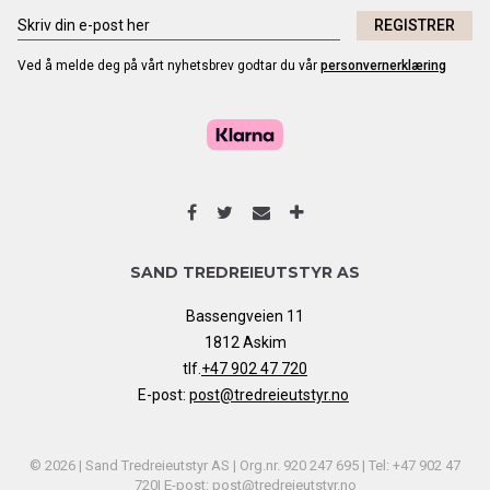
REGISTRER
Ved å melde deg på vårt nyhetsbrev godtar du vår
personvernerklæring
SAND TREDREIEUTSTYR AS
Bassengveien 11
1812 Askim
tlf.
+47 902 47 720
E-post:
post@tredreieutstyr.no
© 2026 | Sand Tredreieutstyr AS | Org.nr. 920 247 695 | Tel: +47 902 47
720| E-post: post@tredreieutstyr.no