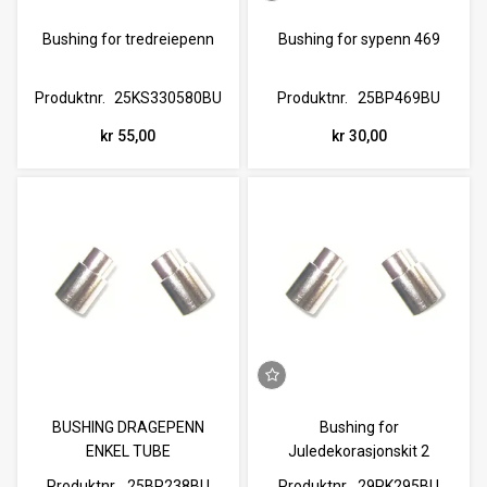
Bushing for tredreiepenn
Bushing for sypenn 469
Produktnr.
25KS330580BU
Produktnr.
25BP469BU
kr 55,00
kr 30,00
BUSHING DRAGEPENN
Bushing for
ENKEL TUBE
Juledekorasjonskit 2
Produktnr.
25BP238BU
Produktnr.
29PK295BU