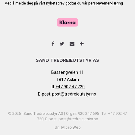
Ved å melde deg på vårt nyhetsbrev godtar du vår
personvernerklæring
SAND TREDREIEUTSTYR AS
Bassengveien 11
1812 Askim
tlf.
+47 902 47 720
E-post:
post@tredreieutstyr.no
© 2026 | Sand Tredreieutstyr AS | Org.nr. 920 247 695 | Tel: +47 902 47
720| E-post: post@tredreieutstyr.no
Uni Micro Web