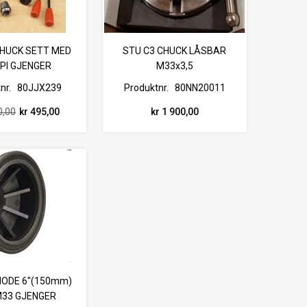
CHUCK SETT MED
STU C3 CHUCK LÅSBAR
TPI GJENGER
M33x3,5
nr.
80JJX239
Produktnr.
80NN20011
0,00
kr 495,00
kr 1 900,00
ODE 6"(150mm)
M33 GJENGER