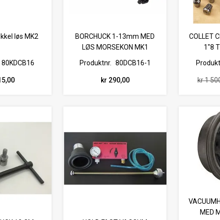
kkel løs MK2
BORCHUCK 1-13mm MED
COLLET 
LØS MORSEKON MK1
1"8 
80KDCB16
Produktnr.
80DCB16-1
Produkt
15,00
kr 290,00
kr 1 50
VACUUMH
MED 