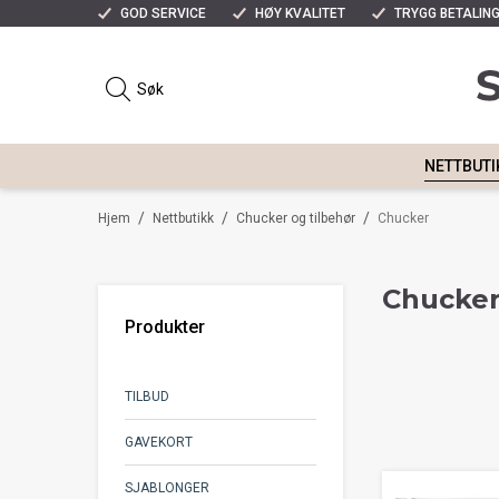
GOD SERVICE
HØY KVALITET
TRYGG BETALIN
NETTBUTI
/
/
/
Hjem
Nettbutikk
Chucker og tilbehør
Chucker
Chucke
Produkter
TILBUD
GAVEKORT
SJABLONGER