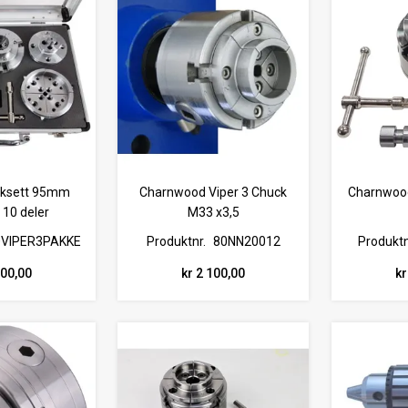
cksett 95mm
Charnwood Viper 3 Chuck
Charnwoo
 10 deler
M33 x3,5
0VIPER3PAKKE
Produktnr.
80NN20012
Produktn
800,00
kr 2 100,00
kr