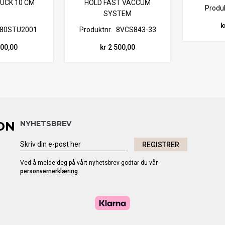
HUCK 10 CM
HOLD FAST VACCUM
Produk
SYSTEM
k
80STU2001
Produktnr.
8VCS843-33
900,00
kr 2 500,00
ON
NYHETSBREV
REGISTRER
Ved å melde deg på vårt nyhetsbrev godtar du vår
personvernerklæring