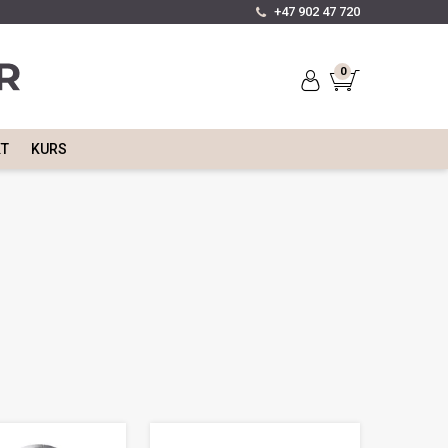
+47 902 47 720
0
KT
KURS