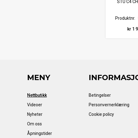
STU C4 C
Produktnr.
kr 1 
MENY
INFORMASJ
Nettbutikk
Betingelser
Videoer
Personvernerklæring
Nyheter
Cookie policy
Om oss
Åpningstider