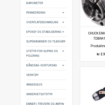
BAROMETER
PENNEDREIING
OVERFLATEBEHANDLING
EPOKSY OG STABILISERING
CHUCK EN
TDBN4 
SLIPEMASKINER OG TILBEHØR
Produktnr
UTSTYR FOR SLIPING OG
kr 2 
POLERING
BÅNDSAG- KONTURSAG
VERKTØY
ARBEIDSLYS
SIKKERHETSUTSTYR
EMNER I TREVERK OG AKRYL