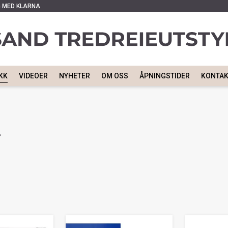
G MED KLARNA
KK
VIDEOER
NYHETER
OM OSS
ÅPNINGSTIDER
KONTA
r