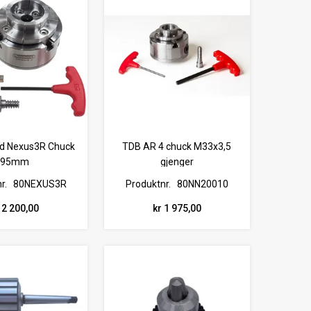
d Nexus3R Chuck
TDB AR 4 chuck M33x3,5
95mm
gjenger
r.
80NEXUS3R
Produktnr.
80NN20010
 2 200,00
kr 1 975,00