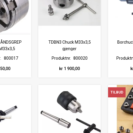
HÅNDSGREP
TDBN3 Chuck M33x3,5
Borchu
M33x3,5
gjenger
.
800017
Produktnr.
800020
Produktn
350,00
kr 1 900,00
k
TILBUD
TILBUD
TILBUD