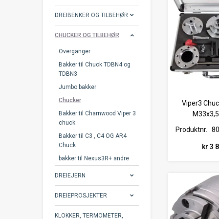
DREIBENKER OG TILBEHØR
CHUCKER OG TILBEHØR
Overganger
Bakker til Chuck TDBN4 og
TDBN3
Jumbo bakker
Chucker
Viper3 Chu
Bakker til Charnwood Viper 3
M33x3,5
chuck
Produktnr.
8
Bakker til C3 , C4 OG AR4
Chuck
kr 3 
bakker til Nexus3R+ andre
DREIEJERN
DREIEPROSJEKTER
KLOKKER, TERMOMETER,