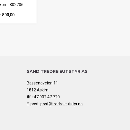
tnr.
802206
r 800,00
SAND TREDREIEUTSTYR AS
Bassengveien 11
1812 Askim
tlf.
+47 902 47 720
E-post:
post@tredreieutstyr.no