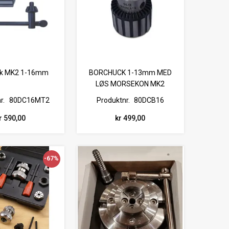
ck MK2 1-16mm
BORCHUCK 1-13mm MED
LØS MORSEKON MK2
r.
80DC16MT2
Produktnr.
80DCB16
r 590,00
kr 499,00
-67%