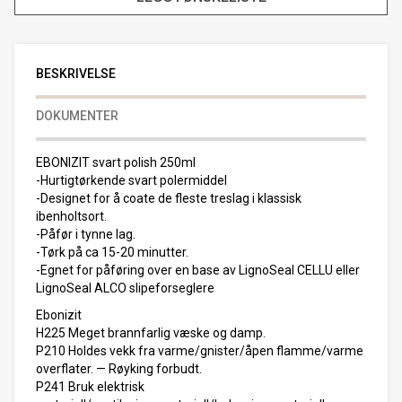
BESKRIVELSE
DOKUMENTER
EBONIZIT svart polish 250ml
-Hurtigtørkende svart polermiddel
-Designet for å coate de fleste treslag i klassisk
ibenholtsort.
-Påfør i tynne lag.
-Tørk på ca 15-20 minutter.
-Egnet for påføring over en base av LignoSeal CELLU eller
LignoSeal ALCO slipeforseglere
Ebonizit
H225 Meget brannfarlig væske og damp.
P210 Holdes vekk fra varme/gnister/åpen flamme/varme
overflater. — Røyking forbudt.
P241 Bruk elektrisk