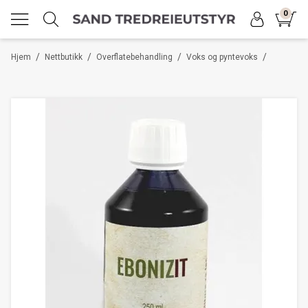
0
/
/
/
/
Hjem
Nettbutikk
Overflatebehandling
Voks og pyntevoks