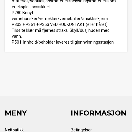
materiell/ventilasjonsmateriell/belysningsmateriell som
er eksplosjonssikkert.
P280 Benytt
vernehansker/verneklær/vernebriller/ansiktsskjerm
P303 + P361 + P353 VED HUDKONTAKT (eller håret):
Tilsølte klær må fjernes straks. Skyll/dusj huden med
vann.
P501 Innhold/beholder leveres til gjennvinningsstasjon
MENY
INFORMASJON
Nettbutikk
Betingelser